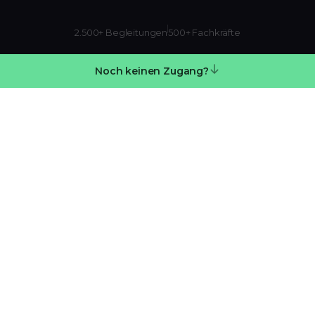
2.500+ Begleitungen
500+ Fachkräfte
Noch keinen Zugang?
Was ist der MOJO Campus?
Eine Plattform, zwei Perspektiven: je nachdem, wie du
MOJO nutzt.
CAMPUS.MOJO-INSTITUT.DE
Guten Morgen, Sarah.